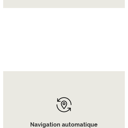
Temps de charge
Navigation automatique
4h